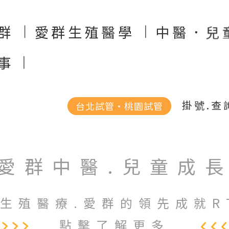
群
愛群生殖醫學
中醫．兒
事
掛號.查
台北試管‧桃園試管
愛群中醫.兒童成
生殖醫療.愛群的領先成就R
點擊了解更多