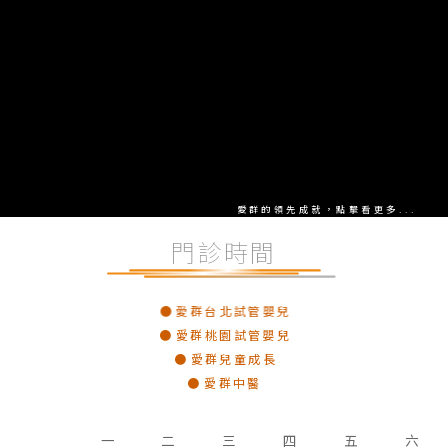
愛群的領先成就，點擊看更多...
門診時間
愛群台北試管嬰兒
愛群桃園試管嬰兒
愛群兒童成長
愛群中醫
一
二
三
四
五
六