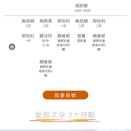
翁榮聰
16:00~19:00
吳劭穎
馬佩君
郭怡利
吳劭穎
郭怡利
二診
二診
一診
二診
二診
郭怡利
魏汶玲
周維薪
營養
周維薪
一診
18:30-
愛群兒童
諮詢室
愛群兒童
21:30
成長診所2
成長診所2
晚
樓
樓
周維薪
愛群兒童
成長診所2
樓
我要掛號
愛群求孕 3大特點