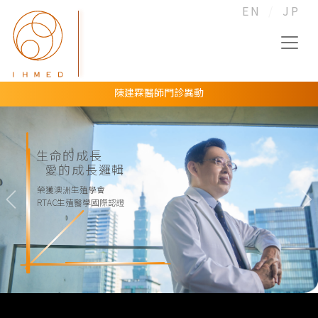
EN
JP
陳建霖醫師門診異動
愛群連續第8年通過澳洲RTAC生殖技術國際認證！
黃世綱醫師門診異動
生命的成長
黃世綱醫師門診異動
愛的成長邏輯
楊晨醫師門診異動
榮獲澳洲生殖學會
RTAC生殖醫學國際認證
Previous
N