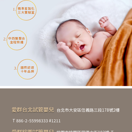
精準客製化
1.
三大實驗室
中西醫整合
2.
全程照護
國際認證
3.
十年品牌
愛群台北試管嬰兒
台北市大安區信義路三段178號2樓
T
886-2-55998333 #1211
愛群桃園試管嬰兒