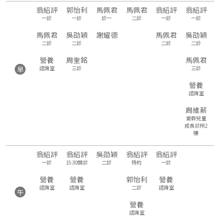
翁紹評
郭怡利
馬佩君
馬佩君
翁紹評
翁紹評
一診
一診
診一
二診
一診
一診
馬佩君
吳劭穎
謝耀德
馬佩君
吳劭穎
二診
二診
二診
二診
營養
周奎銘
馬佩君
諮詢室
三診
三診
早
營養
諮詢室
周維薪
愛群兒童
成長診所2
樓
翁紹評
翁紹評
吳劭穎
翁紹評
翁紹評
一診
15:30開診
二診
特約
一診
營養
營養
郭怡利
營養
諮詢室
諮詢室
二診
諮詢室
午
營養
諮詢室